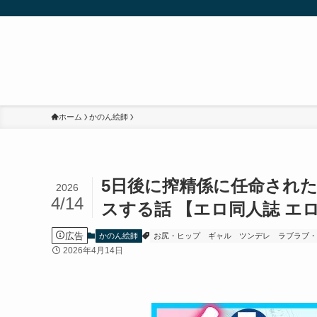
ホーム
かのん絵師
5日後に搾精係に任命され
2026
4/14
スする話 【エロ同人誌 エ
広告
かのん絵師
お尻・ヒップ
ギャル
ツンデレ
ラブラブ
2026年4月14日